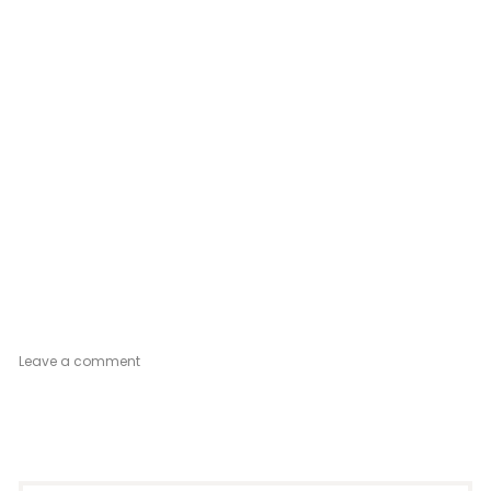
on
Leave a comment
Appartamento
Bianco