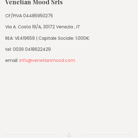
Venetian Mood Srls
CF/PIVA 04485950275
Via A. Costa 19/A, 30172 Venezia , IT
REA: VE419659 | Capitale Sociale: 1.000€
tel: 0039 0418622429
email:
info@venetianmood.com