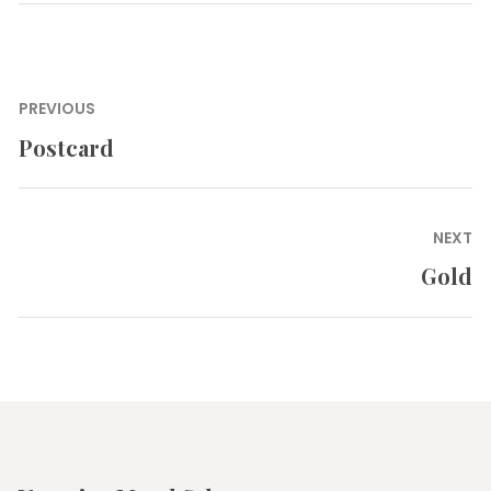
Навигация
PREVIOUS
по
Postcard
Previous
записям
post:
NEXT
Gold
Next
post: