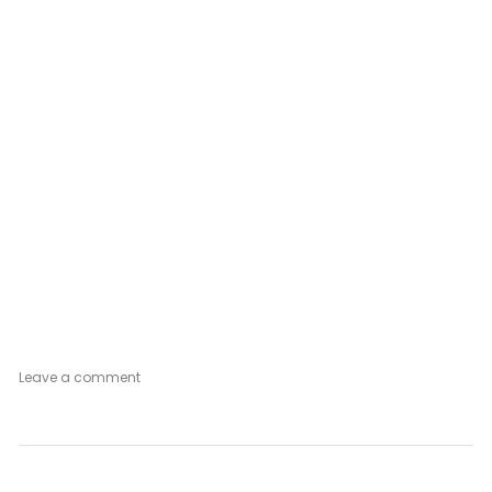
on
Leave a comment
Venetian
Mood
Deep
Green