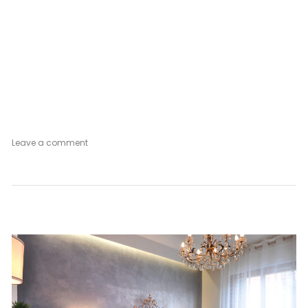
on
Leave a comment
Venetian
Mood
Deep
Green