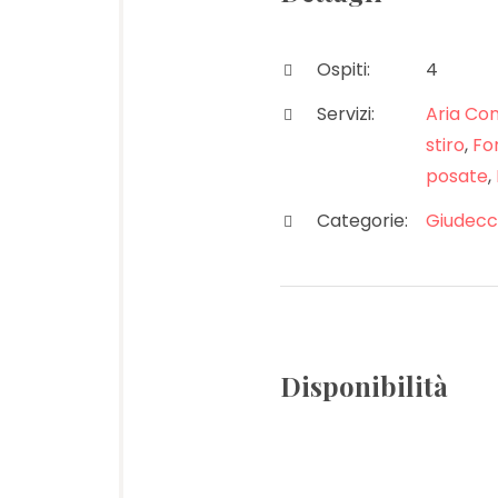
Ospiti:
4
Servizi:
Aria Con
stiro
,
For
posate
,
Categorie:
Giudec
Disponibilità