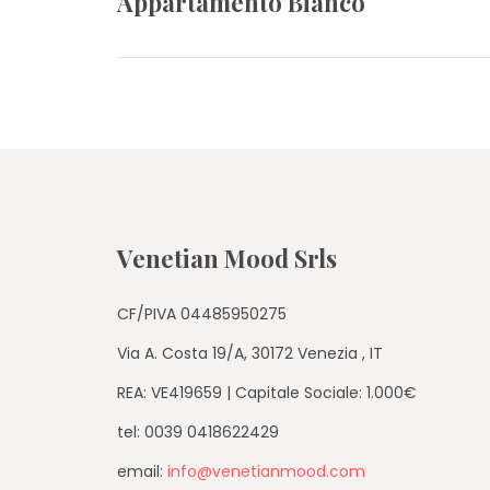
articoli
Appartamento Bianco
Previous
post:
Venetian Mood Srls
CF/PIVA 04485950275
Via A. Costa 19/A, 30172 Venezia , IT
REA: VE419659 | Capitale Sociale: 1.000€
tel: 0039 0418622429
email:
info@venetianmood.com