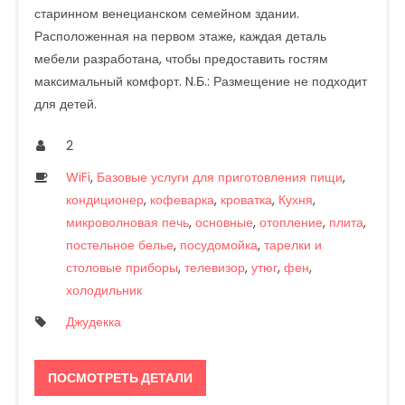
старинном венецианском семейном здании.
Расположенная на первом этаже, каждая деталь
мебели разработана, чтобы предоставить гостям
максимальный комфорт. N.Б.: Размещение не подходит
для детей.
2
WiFi
,
Базовые услуги для приготовления пищи
,
кондиционер
,
кофеварка
,
кроватка
,
Кухня
,
микроволновая печь
,
основные
,
отопление
,
плита
,
постельное белье
,
посудомойка
,
тарелки и
столовые приборы
,
телевизор
,
утюг
,
фен
,
холодильник
Джудекка
ПОСМОТРЕТЬ ДЕТАЛИ